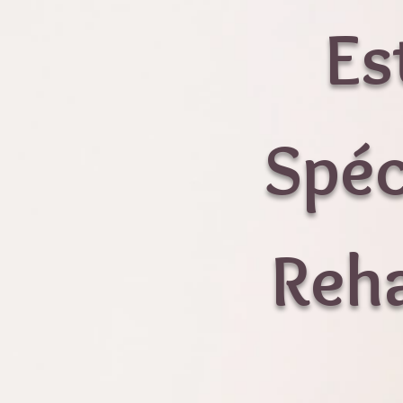
Esth
Spéc
Re
h