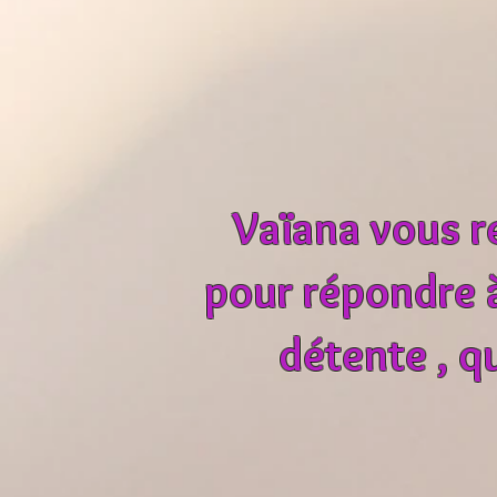
Vaïana vous r
pour répondre à
détente , q