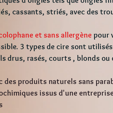
iques d'ongles tels que ongles fi
s, cassants, striés, avec des trou
 colophane et sans allergène
pour 
ble. 3 types de cire sont utilisés
ls drus, rasés, courts , blonds ou
c des produits naturels sans para
rochimiques issus d'une entrepris
s