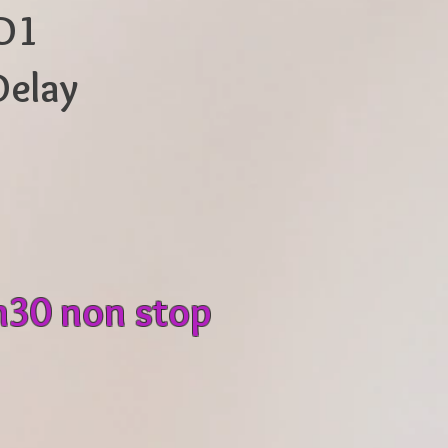
 D1
Delay
8h30 non stop