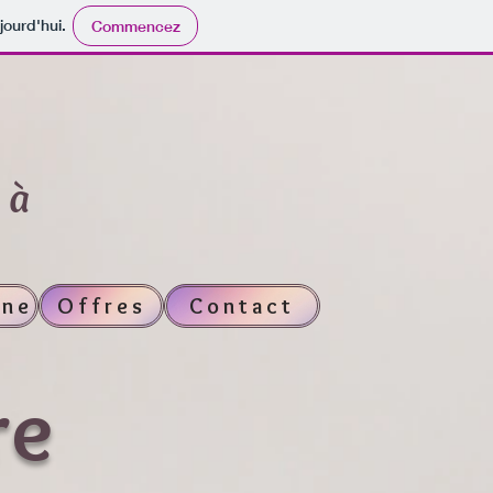
jourd'hui.
Commencez
 à
gne
Offres
Contact
re