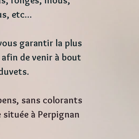
ns, rongés, mous,
s, etc...
vous garantir la plus
 afin de venir à bout
 duvets.
bens, sans colorants
e située à Perpignan