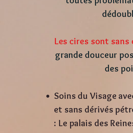
toutes problémat
dédoublé
Les cires sont sans
grande douceur possi
des poi
Soins du Visage ave
et sans dérivés pét
: Le palais des Reine